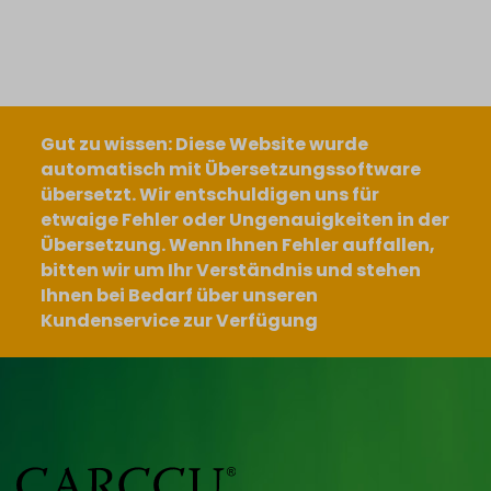
Gut zu wissen: Diese Website wurde
automatisch mit Übersetzungssoftware
übersetzt. Wir entschuldigen uns für
etwaige Fehler oder Ungenauigkeiten in der
Übersetzung. Wenn Ihnen Fehler auffallen,
bitten wir um Ihr Verständnis und stehen
Ihnen bei Bedarf über unseren
Kundenservice zur Verfügung