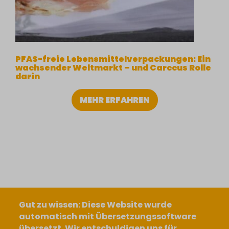
PFAS-freie Lebensmittelverpackungen: Ein
wachsender Weltmarkt – und Carccus Rolle
darin
MEHR ERFAHREN
Gut zu wissen: Diese Website wurde
automatisch mit Übersetzungssoftware
übersetzt. Wir entschuldigen uns für