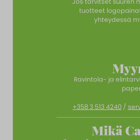
Jos tarvitset suuren 
tuotteet logopainat
yhteydessä m
Myy
Ravintola- ja elintar
paper
+358 3 513 4240
/
ser
Mikä C