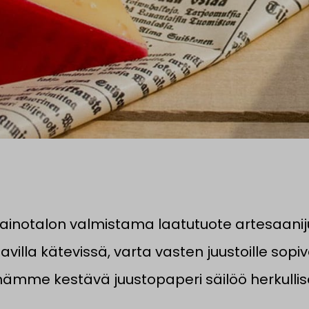
painotalon valmistama laatutuote artesaani
villa kätevissä, varta vasten juustoille sopi
ämme kestävä juustopaperi säilöö herkullise