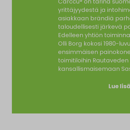
Carccu® on tarina suom
yrittäjyydestä ja intohi
asiakkaan brändiä parha
taloudellisesti järkevä 
Edelleen yhtiön toimin
Olli Borg kokosi 1980-luv
ensimmäisen painokone
toimitiloihin Rautaveden
kansallismaisemaan Sa
Lue lis