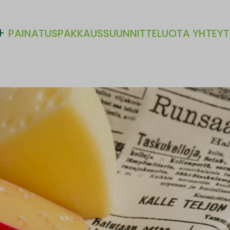
EXPAND
PAINATUS
PAKKAUSSUUNNITTELU
OTA YHTEY
CHILD
MENU