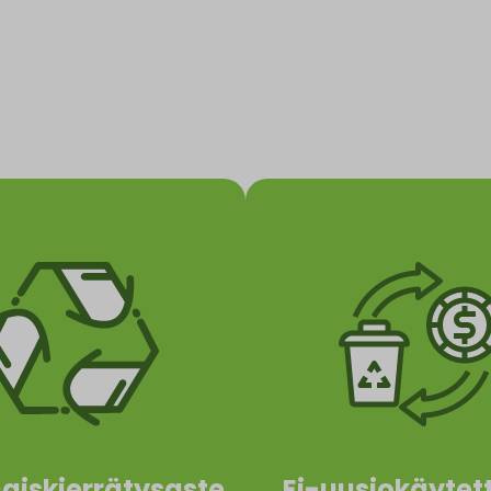
tuotteiksi.
ostetaan uusiksi
energiaksi 47
ierrätetään tai
raaka-aineiksi 5
vuvirroistamme
sivuvirrat hyödyn
erkittävä osa
Ei-uusiokäytett
aiskierrätysaste
Ei-uusiokäytet