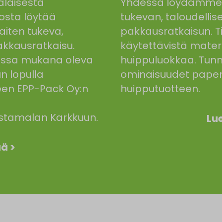
alaisesta
Yhdessä löydämme 
mosta löytää
tukevan, taloudellis
iten tukeva,
pakkausratkaisun.
pakkausratkaisu.
käytettävistä mater
nassa mukana oleva
huippuluokkaa. Tun
un lopulla
ominaisuudet paperi
en EPP-Pack Oy:n
huipputuotteen.
stamalan Karkkuun.
Lue
ää >