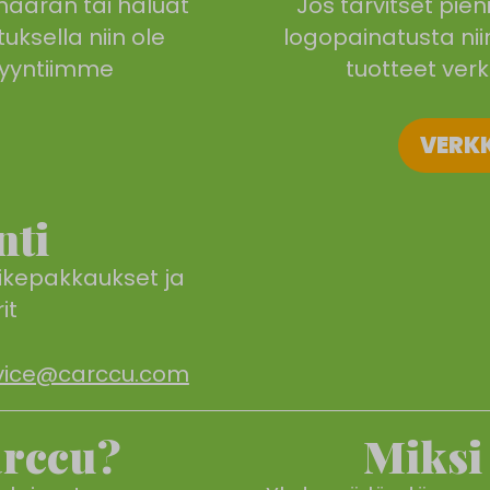
määrän tai haluat
Jos tarvitset pie
uksella niin ole
logopainatusta ni
yyntiimme
tuotteet ve
VERK
nti
vikepakkaukset ja
it
vice@carccu.com
arccu?
Miksi