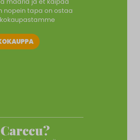
niä määriä ja et kaipaa
in nopein tapa on ostaa
rkkokaupastamme
KOKAUPPA
 Carccu?