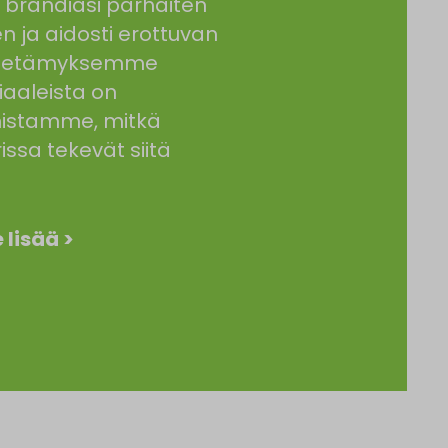
brändiäsi parhaiten
en ja aidosti erottuvan
 Tietämyksemme
iaaleista on
nistamme, mitkä
ssa tekevät siitä
 lisää >