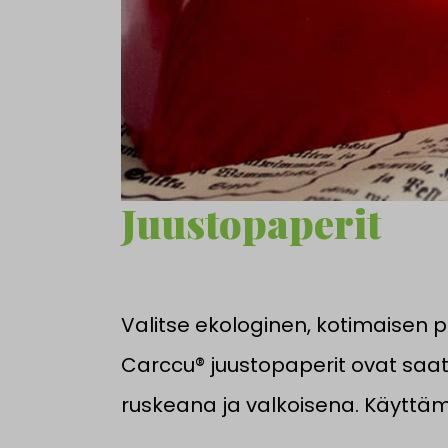
Juustopaperit
Valitse ekologinen, kotimaisen 
Carccu® juustopaperit ovat saata
ruskeana ja valkoisena. Käyttäm