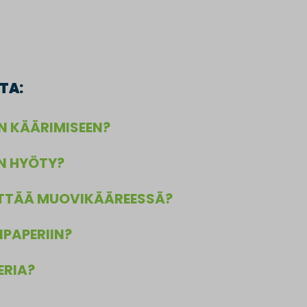
TA:
N KÄÄRIMISEEN?
IN HYÖTY?
LYTTÄÄ MUOVIKÄÄREESSÄ?
NPAPERIIN?
ERIA?