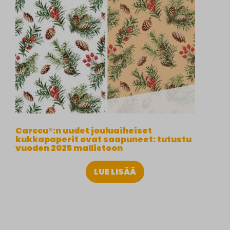
Carccu®:n uudet jouluaiheiset
kukkapaperit ovat saapuneet: tutustu
vuoden 2025 mallistoon
LUE LISÄÄ