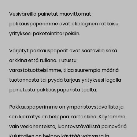
Vesiväreillä painetut muovittomat
pakkauspaperimme ovat ekologinen ratkaisu
yrityksesi paketointitarpeisiin.
Värjätyt pakkauspaperit ovat saatavilla sekä
arkkina että rullana. Tutustu
varastotuotteisiimme, tilaa suurempia määriä
tuotannosta tai pyydä tarjous yrityksesi logolla
painetusta pakkauspaperista täältä.
Pakkauspaperimme on ympäristöystävällistä ja
sen kierrätys on helppoa kartonkina. Käytämme
vain vesiohenteista, luontoystävällistä painoväriä.
Kuluttajien on helppo käyttää vahvasta ja