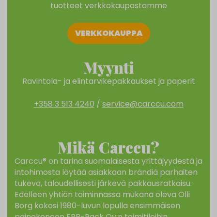
tuotteet verkkokaupastamme
VERKKOKAUPPA
Myynti
Ravintola- ja elintarvikepakkaukset ja paperit
+358 3 513 4240
/
service@carccu.com
Mikä Carccu?
Carccu® on tarina suomalaisesta yrittäjyydestä ja
intohimosta löytää asiakkaan brändiä parhaiten
tukeva, taloudellisesti järkevä pakkausratkaisu.
Edelleen yhtiön toiminnassa mukana oleva Olli
Borg kokosi 1980-luvun lopulla ensimmäisen
painokoneen EPP-Pack Oy:n toimitiloihin