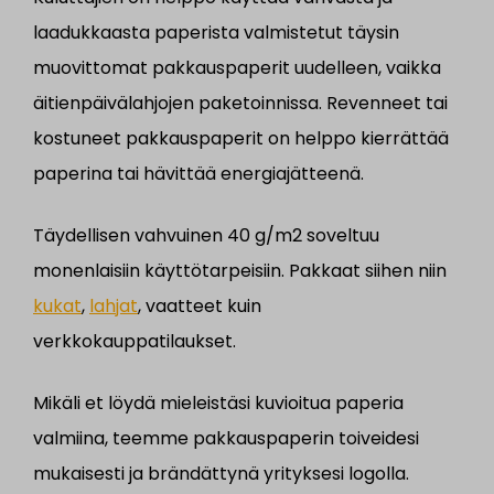
laadukkaasta paperista valmistetut täysin
muovittomat pakkauspaperit uudelleen, vaikka
äitienpäivälahjojen paketoinnissa. Revenneet tai
kostuneet pakkauspaperit on helppo kierrättää
paperina tai hävittää energiajätteenä.
Täydellisen vahvuinen 40 g/m2 soveltuu
monenlaisiin käyttötarpeisiin. Pakkaat siihen niin
kukat
,
lahjat
, vaatteet kuin
verkkokauppatilaukset.
Mikäli et löydä mieleistäsi kuvioitua paperia
valmiina, teemme pakkauspaperin toiveidesi
mukaisesti ja brändättynä yrityksesi logolla.