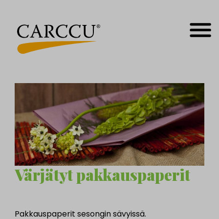
Siirry
sisältöön
MEN
Värjätyt pakkauspaperit
Pakkauspaperit sesongin sävyissä.