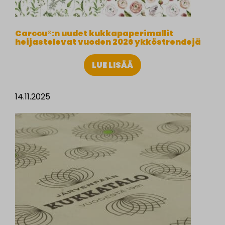
Carccu®:n uudet kukkapaperimallit
heijastelevat vuoden 2026 ykköstrendejä
LUE LISÄÄ
14.11.2025