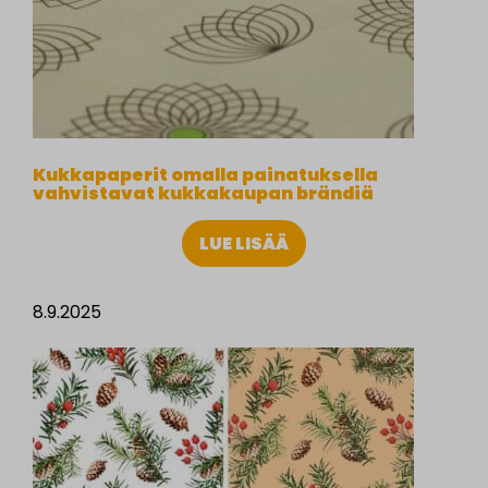
Kukkapaperit omalla painatuksella
vahvistavat kukkakaupan brändiä
LUE LISÄÄ
8.9.2025