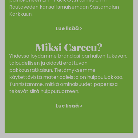
Rautaveden kansallismaisemaan Sastamalan
Karkkuun.
Lue lisää >
Miksi Carccu?
Yhdessä löydämme brändiäsi parhaiten tukevan,
taloudellisen ja aidosti erottuvan
pakkausratkaisun. Tietämyksemme
käytettävistä materiaaleista on huippuluokkaa.
Tunnistamme, mitkä ominaisuudet paperissa
tekevät siitä huipputuotteen.
Lue lisää >