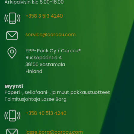
Arkipäivisin klo 8.00-16.00
+358 3 513 4240
service@carccu.com
EPP-Pack Oy / Carccu®
Ruskepääntie 4
38100 Sastamala
Finland
Myynti
Paperi-, sellofaani-, ja muut pakkaustuotteet
Toimitusjohtaja Lasse Borg
+358 40 513 4240
lasse.borg@carccu.com