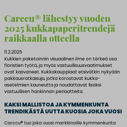
Carccu® lähestyy vuoden
2025 kukkapaperitrendejä
raikkaalla otteella
11.2.2025
Kukkien paketoinnin visuaalinen ilme on tärkeä osa
floristien työtä, ja myös vastuullisuusvaatimukset
ovat kasvaneet. Kukkakauppiaat etsivätkin nykyään
pakkausratkaisuja, jotka korostavat kukka-
asetelmien kauneutta ja noudattavat lisäksi
vastuullisen hankinnan periaatteita.
KAKSI MALLISTOA JA KYMMENKUNTA
TRENDIKÄSTÄ UUTTA KUOSIA JOKA VUOSI
Carccu® tuo joka vuosi markkinoille kymmenkunta