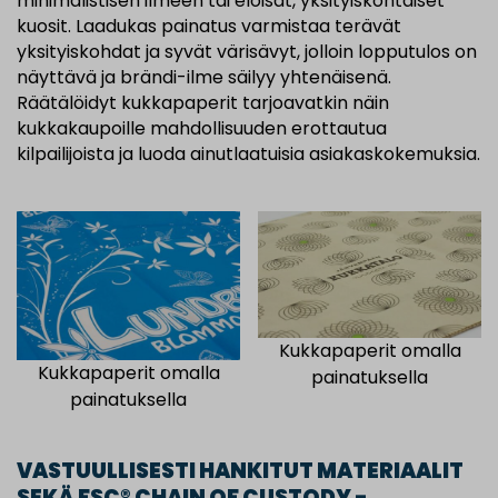
minimalistisen ilmeen tai eloisat, yksityiskohtaiset
kuosit. Laadukas painatus varmistaa terävät
yksityiskohdat ja syvät värisävyt, jolloin lopputulos on
näyttävä ja brändi-ilme säilyy yhtenäisenä.
Räätälöidyt kukkapaperit tarjoavatkin näin
kukkakaupoille mahdollisuuden erottautua
kilpailijoista ja luoda ainutlaatuisia asiakaskokemuksia.
Kukkapaperit omalla
Kukkapaperit omalla
painatuksella
painatuksella
VASTUULLISESTI HANKITUT MATERIAALIT
SEKÄ FSC® CHAIN OF CUSTODY -