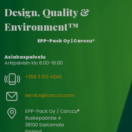
Design, Quality &
Environment™
EPP-Pack Oy | Carccu®
Asiakaspalvelu
Arkipäivisin klo 8.00-16.00
+358 3 513 4240
service@carccu.com
EPP-Pack Oy / Carccu®
Ruskepääntie 4
38100 Sastamala
Finland