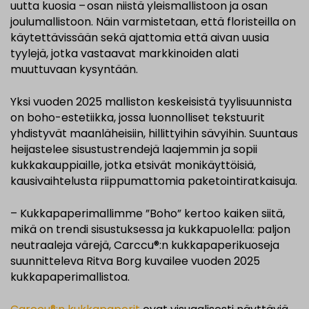
uutta kuosia – osan niistä yleismallistoon ja osan
joulumallistoon. Näin varmistetaan, että floristeilla on
käytettävissään sekä ajattomia että aivan uusia
tyylejä, jotka vastaavat markkinoiden alati
muuttuvaan kysyntään.
Yksi vuoden 2025 malliston keskeisistä tyylisuunnista
on boho-estetiikka, jossa luonnolliset tekstuurit
yhdistyvät maanläheisiin, hillittyihin sävyihin. Suuntaus
heijastelee sisustustrendejä laajemmin ja sopii
kukkakauppiaille, jotka etsivät monikäyttöisiä,
kausivaihtelusta riippumattomia paketointiratkaisuja.
– Kukkapaperimallimme ”Boho” kertoo kaiken siitä,
mikä on trendi sisustuksessa ja kukkapuolella: paljon
neutraaleja värejä, Carccu®:n kukkapaperikuoseja
suunnitteleva Ritva Borg kuvailee vuoden 2025
kukkapaperimallistoa.