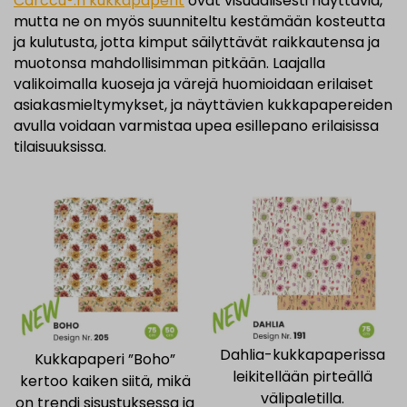
Carccu®:n kukkapaperit
ovat visuaalisesti näyttäviä,
mutta ne on myös suunniteltu kestämään kosteutta
ja kulutusta, jotta kimput säilyttävät raikkautensa ja
muotonsa mahdollisimman pitkään. Laajalla
valikoimalla kuoseja ja värejä huomioidaan erilaiset
asiakasmieltymykset, ja näyttävien kukkapapereiden
avulla voidaan varmistaa upea esillepano erilaisissa
tilaisuuksissa.
Dahlia-kukkapaperissa
Kukkapaperi ”Boho”
leikitellään pirteällä
kertoo kaiken siitä, mikä
välipaletilla.
on trendi sisustuksessa ja