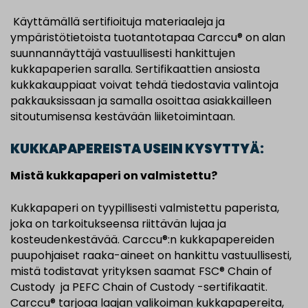
Käyttämällä sertifioituja materiaaleja ja
ympäristötietoista tuotantotapaa Carccu® on alan
suunnannäyttäjä vastuullisesti hankittujen
kukkapaperien saralla. Sertifikaattien ansiosta
kukkakauppiaat voivat tehdä tiedostavia valintoja
pakkauksissaan ja samalla osoittaa asiakkailleen
sitoutumisensa kestävään liiketoimintaan.
KUKKAPAPEREISTA USEIN KYSYTTYÄ:
Mistä kukkapaperi on valmistettu?
Kukkapaperi on tyypillisesti valmistettu paperista,
joka on tarkoitukseensa riittävän lujaa ja
kosteudenkestävää. Carccu®:n kukkapapereiden
puupohjaiset raaka-aineet on hankittu vastuullisesti,
mistä todistavat yrityksen saamat FSC® Chain of
Custody ja PEFC Chain of Custody -sertifikaatit.
Carccu® tarjoaa laajan valikoiman kukkapapereita,