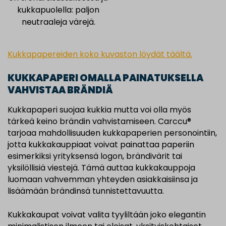
kukkapuolella: paljon
neutraaleja värejä.
Kukkapapereiden koko kuvaston löydät täältä.
KUKKAPAPERI OMALLA PAINATUKSELLA
VAHVISTAA BRÄNDIÄ
Kukkapaperi suojaa kukkia mutta voi olla myös
tärkeä keino brändin vahvistamiseen. Carccu®
tarjoaa mahdollisuuden kukkapaperien personointiin,
jotta kukkakauppiaat voivat painattaa paperiin
esimerkiksi yrityksensä logon, brändivärit tai
yksilöllisiä viestejä. Tämä auttaa kukkakauppoja
luomaan vahvemman yhteyden asiakkaisiinsa ja
lisäämään brändinsä tunnistettavuutta.
Kukkakaupat voivat valita tyyliltään joko elegantin