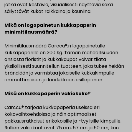
jotka ovat kestäviä, visuaalisesti näyttäviä sekä
säilyttävät kukat raikkaina ja kauniina.
Mikä on logopainetun kukkapaperin
minimitilausmäärä?
Minimitilausmäärä Carccu®:n logopainetulle
kukkapaperille on 300 kg. Tämän mahdollisuuden
ansiosta floristit ja kukkakaupat voivat tilata
yksilöllisesti suunnitellun tuotteen, joka tukee heidän
brändiään ja varmistaa jokaiselle kukkakimpulle
ammattimaisen ja laadukkaan esillepanon.
Mikä on kukkapaperin vakiokoko?
Carccu® tarjoaa kukkapaperia useissa eri
kokovaihtoehdoissa ja näin optimaaliset
pakkausratkaisut erikokoisille ja -tyylisille kimpuille.
Rullien vakiokoot ovat 75 cm, 57 cm ja 50 cm, kun