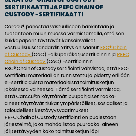
SERTIFIKAATTI JA PEFC CHAIN OF
CUSTODY -SERTIFIKAATTI
Carccu® panostaa vastuulliseen hankintaan ja
tuotantoon muun muassa varmistamalla, että sen
kukkapaperit täyttävät kansainväliset
vastuullisuusstandardit.
Yritys on saanut
FSC® Chain
of Custody
(CoC)
-alkuperäketjusertifioinnin ja
PEFC
Chain of Custody
(CoC)
-sertifioinnin.
FSC® Chain of Custody sertifiointi vahvistaa, että FSC-
sertifioitu materiaali on tunnistettu ja pidetty erillään
ei-sertifioiduista materiaaleista toimitusketjun
jokaisessa vaiheessa. Tämä sertifiointi varmistaa,
että Carccu®:n käyttämät puupohjaiset raaka-
aineet täyttävät tiukat ympäristölliset, sosiaaliset ja
taloudelliset kestävyysvaatimukset.
PEFC Chain of Custody sertifiointi on puolestaan
järjestelmä, joka mahdollistaa puuraaka-aineen
jäljitettävyyden koko toimitusketjun läpi.