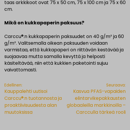
taas arkkikoot ovat 75 x 50 cm, 75 x 100 cm ja 75 x 60
cm.
Mikä on kukkapaperin paksuus?
Carccu®:n kukkapaperin paksuudet on 40 g/m² ja 60
g/m². Valitsemalla oikean paksuuden voidaan
varmistaa, että kukkapaperi on riittävän kestävää ja
suojaavaa mutta samalla kevyttä ja helposti
käsiteltävää, niin että kukkien paketointi sujuu
vaivattomasti.
ARTIKKELIEN
Edellinen:
Seuraava:
Kauppalehti uutisoi
Kasvua PFAS-vapaiden
SELAUS
Carccu®:n tuotannosta ja
elintarvikepakkausten
proaktiivisuudesta alan
globaaleilla markkinoilla –
muutoksissa
Carcculla tärkeä rooli